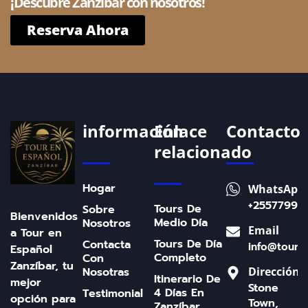
¡Descubre Zanzíbar con nosotros!
Reserva Ahora
información
Enlace
Contacto
relacionado
Hogar
WhatsApp
+25577996
Tours De
Sobre
Bienvenidos
Medio Día
Nosotros
Email
a Tour en
Tours De Día
Contacta
info@toure
Español
Completo
Con
Zanzíbar, tu
Nosotras
Dirección
Itinerario De
mejor
Stone
4 Días En
Testimonial
opción para
Town,
Zanzíbar